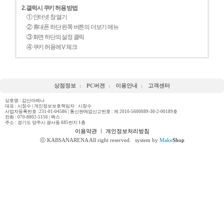
2. 갤럭시 쿠키 허용 방법
① 인터넷 창 열기
② 휴대폰 하단 왼쪽 버튼의 더보기 메뉴
③ 화면 하단의 설정 클릭
④ 쿠키 허용에 V 체크
상점정보
PC버젼
이용안내
고객센터
상호명 : 갑산아레나
대표 : 시창수 | 개인정보보호책임자 : 시창수
사업자등록번호 :231-01-04586 | 통신판매업신고번호 : 제 2010-5600089-30-2-00189호
전화 :
070-8802-5156
| 팩스 :
주소 : 경기도 양주시 광사동 685번지 1층
이용약관
ㅣ
개인정보처리방침
ⓒ KABSANARENA All right reserved.
system by
Make
Shop