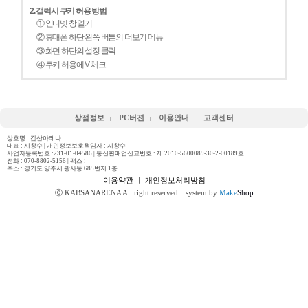
2. 갤럭시 쿠키 허용 방법
① 인터넷 창 열기
② 휴대폰 하단 왼쪽 버튼의 더보기 메뉴
③ 화면 하단의 설정 클릭
④ 쿠키 허용에 V 체크
상점정보
PC버젼
이용안내
고객센터
상호명 : 갑산아레나
대표 : 시창수 | 개인정보보호책임자 : 시창수
사업자등록번호 :231-01-04586 | 통신판매업신고번호 : 제 2010-5600089-30-2-00189호
전화 :
070-8802-5156
| 팩스 :
주소 : 경기도 양주시 광사동 685번지 1층
이용약관
ㅣ
개인정보처리방침
ⓒ KABSANARENA All right reserved.
system by
Make
Shop