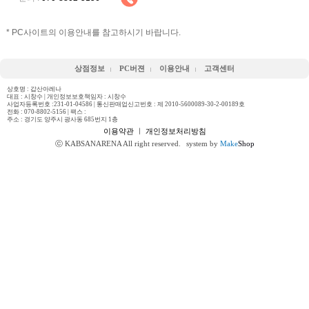
* PC사이트의 이용안내를 참고하시기 바랍니다.
상점정보
PC버젼
이용안내
고객센터
상호명 : 갑산아레나
대표 : 시창수 | 개인정보보호책임자 : 시창수
사업자등록번호 :231-01-04586 | 통신판매업신고번호 : 제 2010-5600089-30-2-00189호
전화 :
070-8802-5156
| 팩스 :
주소 : 경기도 양주시 광사동 685번지 1층
이용약관
ㅣ
개인정보처리방침
ⓒ KABSANARENA All right reserved.
system by
Make
Shop