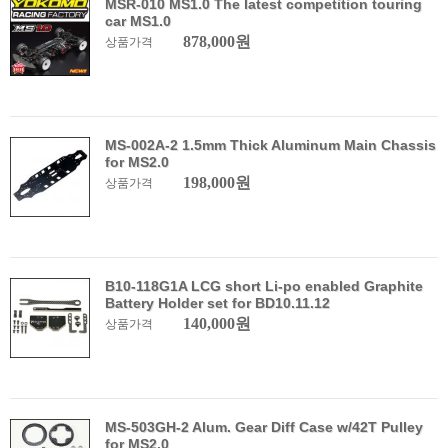
MSR-010 MS1.0 The latest competition touring
car MS1.0
878,000원
상품가격
MS-002A-2 1.5mm Thick Aluminum Main Chassis
for MS2.0
198,000원
상품가격
B10-118G1A LCG short Li-po enabled Graphite
Battery Holder set for BD10.11.12
140,000원
상품가격
MS-503GH-2 Alum. Gear Diff Case w/42T Pulley
for MS2.0