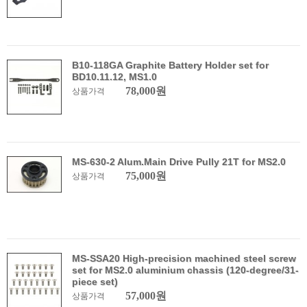
B10-118GA Graphite Battery Holder set for
BD10.11.12, MS1.0
78,000원
상품가격
MS-630-2 Alum.Main Drive Pully 21T for MS2.0
75,000원
상품가격
MS-SSA20 High-precision machined steel screw
set for MS2.0 aluminium chassis (120-degree/31-
piece set)
57,000원
상품가격