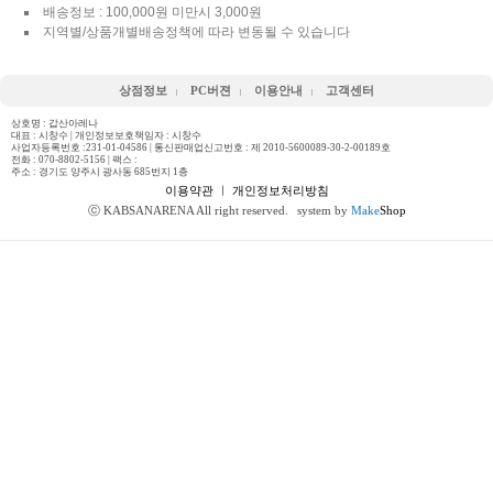
배송정보 : 100,000원 미만시 3,000원
지역별/상품개별배송정책에 따라 변동될 수 있습니다
상점정보
PC버젼
이용안내
고객센터
상호명 : 갑산아레나
대표 : 시창수 | 개인정보보호책임자 : 시창수
사업자등록번호 :231-01-04586 | 통신판매업신고번호 : 제 2010-5600089-30-2-00189호
전화 :
070-8802-5156
| 팩스 :
주소 : 경기도 양주시 광사동 685번지 1층
이용약관
ㅣ
개인정보처리방침
ⓒ KABSANARENA All right reserved.
system by
Make
Shop