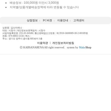
배송정보 : 100,000원 미만시 3,000원
지역별/상품개별배송정책에 따라 변동될 수 있습니다
상점정보
PC버젼
이용안내
고객센터
상호명 : 갑산아레나
대표 : 시창수 | 개인정보보호책임자 : 시창수
사업자등록번호 :231-01-04586 | 통신판매업신고번호 : 제 2010-5600089-30-2-00189호
전화 :
070-8802-5156
| 팩스 :
주소 : 경기도 양주시 광사동 685번지 1층
이용약관
ㅣ
개인정보처리방침
ⓒ KABSANARENA All right reserved.
system by
Make
Shop