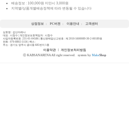
배송정보 : 100,000원 미만시 3,000원
지역별/상품개별배송정책에 따라 변동될 수 있습니다
상점정보
PC버젼
이용안내
고객센터
상호명 : 갑산아레나
대표 : 시창수 | 개인정보보호책임자 : 시창수
사업자등록번호 :231-01-04586 | 통신판매업신고번호 : 제 2010-5600089-30-2-00189호
전화 :
070-8802-5156
| 팩스 :
주소 : 경기도 양주시 광사동 685번지 1층
이용약관
ㅣ
개인정보처리방침
ⓒ KABSANARENA All right reserved.
system by
Make
Shop