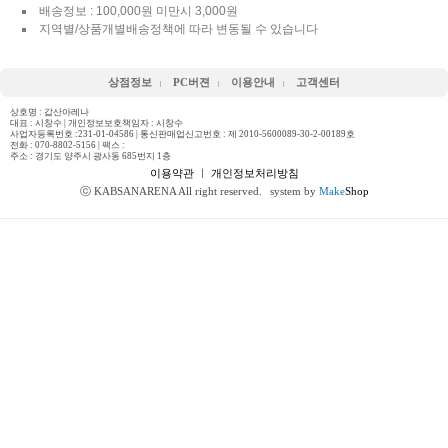
배송정보 : 100,000원 미만시 3,000원
지역별/상품개별배송정책에 따라 변동될 수 있습니다
상점정보
PC버젼
이용안내
고객센터
상호명 : 갑산아레나
대표 : 시창수 | 개인정보보호책임자 : 시창수
사업자등록번호 :231-01-04586 | 통신판매업신고번호 : 제 2010-5600089-30-2-00189호
전화 :
070-8802-5156
| 팩스 :
주소 : 경기도 양주시 광사동 685번지 1층
이용약관
ㅣ
개인정보처리방침
ⓒ KABSANARENA All right reserved.
system by
Make
Shop