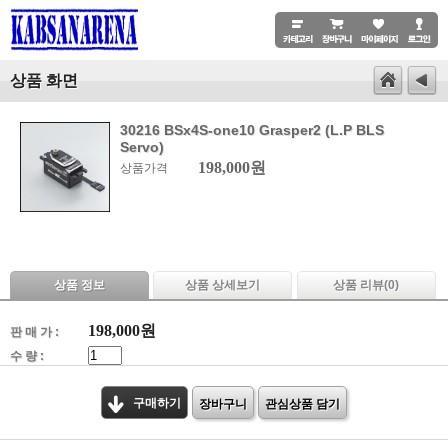
상품 화면
30216 BSx4S-one10 Grasper2 (L.P BLS
Servo)
198,000원
상품가격
상품 정보
상품 상세보기
상품 리뷰(
0
)
198,000
원
판 매 가 :
수 량 :
구매하기
장바구니
관심상품 담기