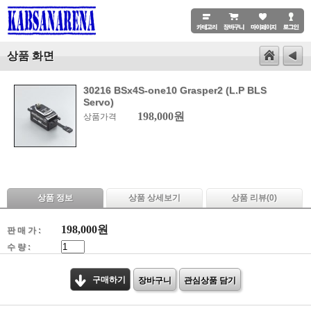
상품 화면
30216 BSx4S-one10 Grasper2 (L.P BLS
Servo)
198,000원
상품가격
상품 정보
상품 상세보기
상품 리뷰(
0
)
198,000
원
판 매 가 :
수 량 :
구매하기
장바구니
관심상품 담기