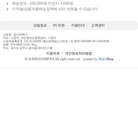
배송정보 : 100,000원 미만시 3,000원
지역별/상품개별배송정책에 따라 변동될 수 있습니다
상점정보
PC버젼
이용안내
고객센터
상호명 : 갑산아레나
대표 : 시창수 | 개인정보보호책임자 : 시창수
사업자등록번호 :231-01-04586 | 통신판매업신고번호 : 제 2010-5600089-30-2-00189호
전화 :
070-8802-5156
| 팩스 :
주소 : 경기도 양주시 광사동 685번지 1층
이용약관
ㅣ
개인정보처리방침
ⓒ KABSANARENA All right reserved.
system by
Make
Shop