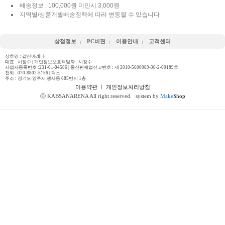
배송정보 : 100,000원 미만시 3,000원
지역별/상품개별배송정책에 따라 변동될 수 있습니다
상점정보
PC버젼
이용안내
고객센터
상호명 : 갑산아레나
대표 : 시창수 | 개인정보보호책임자 : 시창수
사업자등록번호 :231-01-04586 | 통신판매업신고번호 : 제 2010-5600089-30-2-00189호
전화 :
070-8802-5156
| 팩스 :
주소 : 경기도 양주시 광사동 685번지 1층
이용약관
ㅣ
개인정보처리방침
ⓒ KABSANARENA All right reserved.
system by
Make
Shop