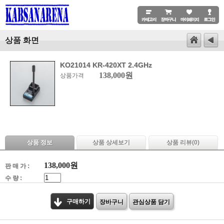
상품 화면
KO21014 KR-420XT 2.4GHz
138,000원
상품가격
상품 정보
상품 상세보기
상품 리뷰(
0
)
138,000
원
판 매 가 :
수 량 :
구매하기
장바구니
관심상품 담기