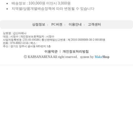
배송정보 : 100,000원 미만시 3,000원
지역별/상품개별배송정책에 따라 변동될 수 있습니다
상점정보
PC버젼
이용안내
고객센터
상호명 : 갑산아레나
대표 : 시창수 | 개인정보보호책임자 : 시창수
사업자등록번호 :231-01-04586 | 통신판매업신고번호 : 제 2010-5600089-30-2-00189호
전화 :
070-8802-5156
| 팩스 :
주소 : 경기도 양주시 광사동 685번지 1층
이용약관
ㅣ
개인정보처리방침
ⓒ KABSANARENA All right reserved.
system by
Make
Shop