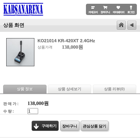
상품 화면
KO21014 KR-420XT 2.4GHz
138,000원
상품가격
상품 정보
상품 상세보기
상품 리뷰(
0
)
138,000
원
판 매 가 :
수 량 :
구매하기
장바구니
관심상품 담기