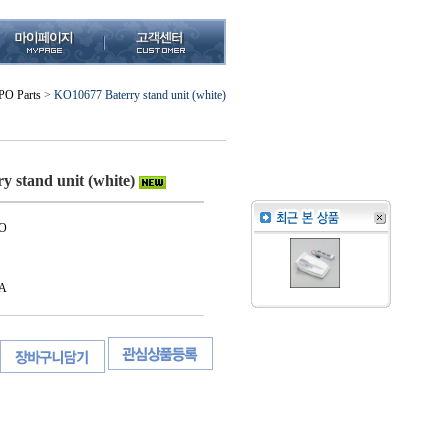
O Parts
>
KO10677 Baterry stand unit (white)
 stand unit (white)
O
A