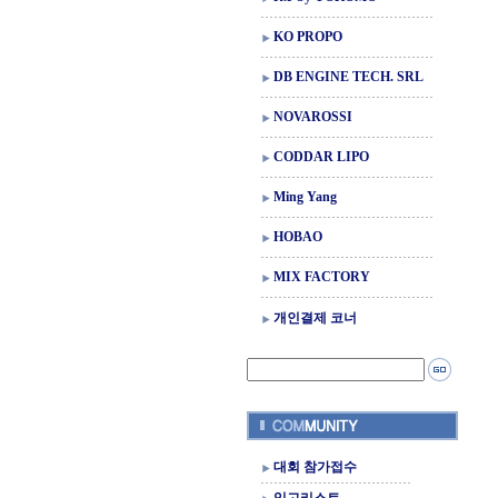
KO PROPO
DB ENGINE TECH. SRL
NOVAROSSI
CODDAR LIPO
Ming Yang
HOBAO
MIX FACTORY
개인결제 코너
대회 참가접수