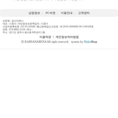
상점정보
PC버젼
이용안내
고객센터
상호명 : 갑산아레나
대표 : 시창수 | 개인정보보호책임자 : 시창수
사업자등록번호 :231-01-04586 | 통신판매업신고번호 : 제 2010-5600089-30-2-00189호
전화 :
070-8802-5156
| 팩스 :
주소 : 경기도 양주시 광사동 685번지 1층
이용약관
ㅣ
개인정보처리방침
ⓒ KABSANARENA All right reserved.
system by
Make
Shop