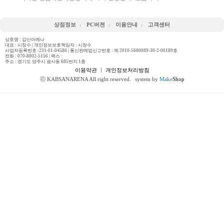
상점정보
PC버젼
이용안내
고객센터
상호명 : 갑산아레나
대표 : 시창수 | 개인정보보호책임자 : 시창수
사업자등록번호 :231-01-04586 | 통신판매업신고번호 : 제 2010-5600089-30-2-00189호
전화 :
070-8802-5156
| 팩스 :
주소 : 경기도 양주시 광사동 685번지 1층
이용약관
ㅣ
개인정보처리방침
ⓒ KABSANARENA All right reserved.
system by
Make
Shop