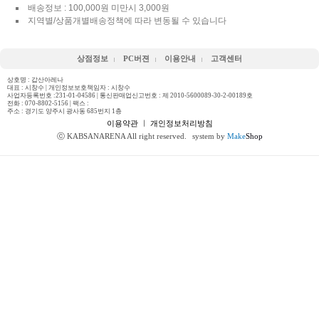
배송정보 : 100,000원 미만시 3,000원
지역별/상품개별배송정책에 따라 변동될 수 있습니다
상점정보
PC버젼
이용안내
고객센터
상호명 : 갑산아레나
대표 : 시창수 | 개인정보보호책임자 : 시창수
사업자등록번호 :231-01-04586 | 통신판매업신고번호 : 제 2010-5600089-30-2-00189호
전화 :
070-8802-5156
| 팩스 :
주소 : 경기도 양주시 광사동 685번지 1층
이용약관
ㅣ
개인정보처리방침
ⓒ KABSANARENA All right reserved.
system by
Make
Shop