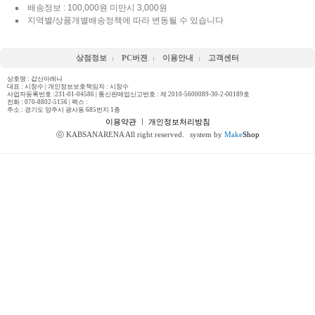
배송정보 : 100,000원 미만시 3,000원
지역별/상품개별배송정책에 따라 변동될 수 있습니다
상점정보
PC버젼
이용안내
고객센터
상호명 : 갑산아레나
대표 : 시창수 | 개인정보보호책임자 : 시창수
사업자등록번호 :231-01-04586 | 통신판매업신고번호 : 제 2010-5600089-30-2-00189호
전화 :
070-8802-5156
| 팩스 :
주소 : 경기도 양주시 광사동 685번지 1층
이용약관
ㅣ
개인정보처리방침
ⓒ KABSANARENA All right reserved.
system by
Make
Shop