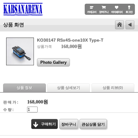
상품 화면
KO30147 RSx4S-one10X Type-T
168,000원
상품가격
Photo Gallery
상품 정보
상품 상세보기
상품 리뷰(
0
)
168,000
원
판 매 가 :
수 량 :
구매하기
장바구니
관심상품 담기