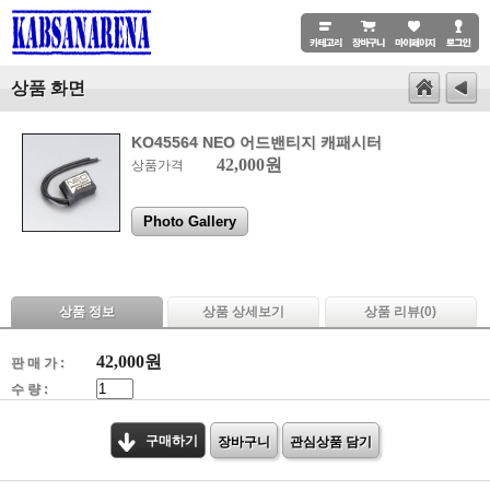
상품 화면
KO45564 NEO 어드밴티지 캐패시터
42,000원
상품가격
Photo Gallery
상품 정보
상품 상세보기
상품 리뷰(
0
)
42,000
원
판 매 가 :
수 량 :
구매하기
장바구니
관심상품 담기