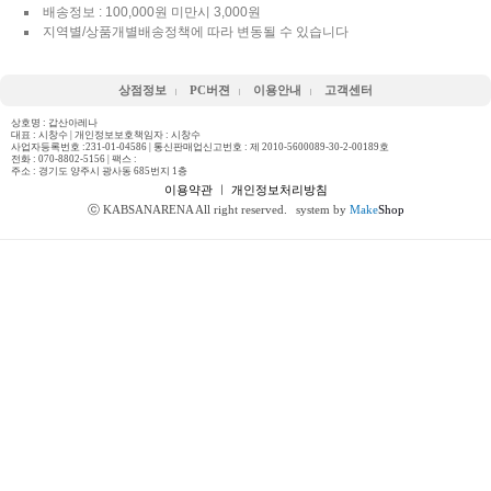
배송정보 : 100,000원 미만시 3,000원
지역별/상품개별배송정책에 따라 변동될 수 있습니다
상점정보
PC버젼
이용안내
고객센터
상호명 : 갑산아레나
대표 : 시창수 | 개인정보보호책임자 : 시창수
사업자등록번호 :231-01-04586 | 통신판매업신고번호 : 제 2010-5600089-30-2-00189호
전화 :
070-8802-5156
| 팩스 :
주소 : 경기도 양주시 광사동 685번지 1층
이용약관
ㅣ
개인정보처리방침
ⓒ KABSANARENA All right reserved.
system by
Make
Shop