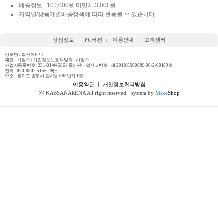
배송정보 : 100,000원 미만시 3,000원
지역별/상품개별배송정책에 따라 변동될 수 있습니다
상점정보
PC버젼
이용안내
고객센터
상호명 : 갑산아레나
대표 : 시창수 | 개인정보보호책임자 : 시창수
사업자등록번호 :231-01-04586 | 통신판매업신고번호 : 제 2010-5600089-30-2-00189호
전화 :
070-8802-5156
| 팩스 :
주소 : 경기도 양주시 광사동 685번지 1층
이용약관
ㅣ
개인정보처리방침
ⓒ KABSANARENA All right reserved.
system by
Make
Shop