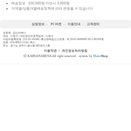
배송정보 : 100,000원 미만시 3,000원
지역별/상품개별배송정책에 따라 변동될 수 있습니다
상점정보
PC버젼
이용안내
고객센터
상호명 : 갑산아레나
대표 : 시창수 | 개인정보보호책임자 : 시창수
사업자등록번호 :231-01-04586 | 통신판매업신고번호 : 제 2010-5600089-30-2-00189호
전화 :
070-8802-5156
| 팩스 :
주소 : 경기도 양주시 광사동 685번지 1층
이용약관
ㅣ
개인정보처리방침
ⓒ KABSANARENA All right reserved.
system by
Make
Shop