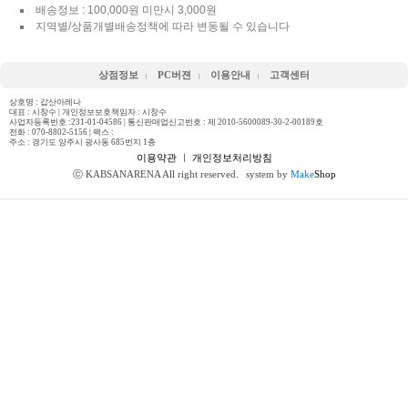
배송정보 : 100,000원 미만시 3,000원
지역별/상품개별배송정책에 따라 변동될 수 있습니다
상점정보
PC버젼
이용안내
고객센터
상호명 : 갑산아레나
대표 : 시창수 | 개인정보보호책임자 : 시창수
사업자등록번호 :231-01-04586 | 통신판매업신고번호 : 제 2010-5600089-30-2-00189호
전화 :
070-8802-5156
| 팩스 :
주소 : 경기도 양주시 광사동 685번지 1층
이용약관
ㅣ
개인정보처리방침
ⓒ KABSANARENA All right reserved.
system by
Make
Shop