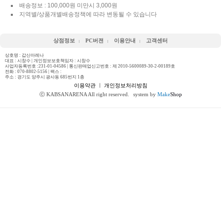
배송정보 : 100,000원 미만시 3,000원
지역별/상품개별배송정책에 따라 변동될 수 있습니다
상점정보
PC버젼
이용안내
고객센터
상호명 : 갑산아레나
대표 : 시창수 | 개인정보보호책임자 : 시창수
사업자등록번호 :231-01-04586 | 통신판매업신고번호 : 제 2010-5600089-30-2-00189호
전화 :
070-8802-5156
| 팩스 :
주소 : 경기도 양주시 광사동 685번지 1층
이용약관
ㅣ
개인정보처리방침
ⓒ KABSANARENA All right reserved.
system by
Make
Shop