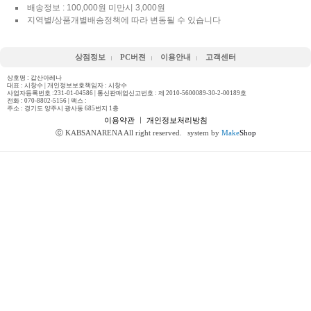
배송정보 : 100,000원 미만시 3,000원
지역별/상품개별배송정책에 따라 변동될 수 있습니다
상점정보
PC버젼
이용안내
고객센터
상호명 : 갑산아레나
대표 : 시창수 | 개인정보보호책임자 : 시창수
사업자등록번호 :231-01-04586 | 통신판매업신고번호 : 제 2010-5600089-30-2-00189호
전화 :
070-8802-5156
| 팩스 :
주소 : 경기도 양주시 광사동 685번지 1층
이용약관
ㅣ
개인정보처리방침
ⓒ KABSANARENA All right reserved.
system by
Make
Shop