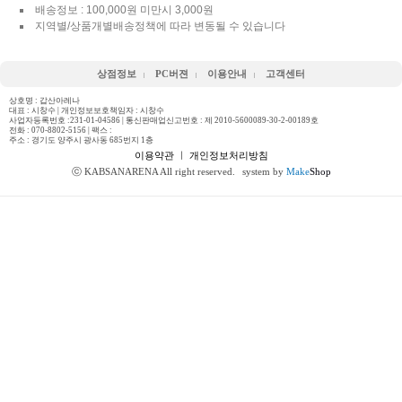
배송정보 : 100,000원 미만시 3,000원
지역별/상품개별배송정책에 따라 변동될 수 있습니다
상점정보
PC버젼
이용안내
고객센터
상호명 : 갑산아레나
대표 : 시창수 | 개인정보보호책임자 : 시창수
사업자등록번호 :231-01-04586 | 통신판매업신고번호 : 제 2010-5600089-30-2-00189호
전화 :
070-8802-5156
| 팩스 :
주소 : 경기도 양주시 광사동 685번지 1층
이용약관
ㅣ
개인정보처리방침
ⓒ KABSANARENA All right reserved.
system by
Make
Shop