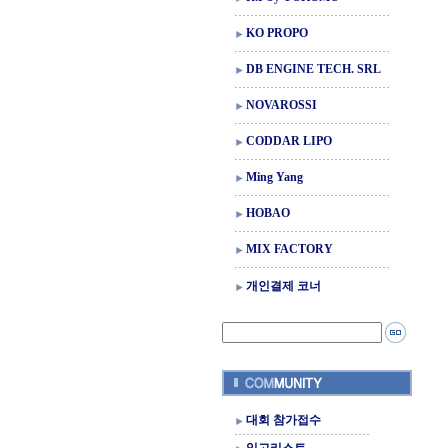
KO PROPO
DB ENGINE TECH. SRL
NOVAROSSI
CODDAR LIPO
Ming Yang
HOBAO
MIX FACTORY
개인결제 코너
대회 참가접수