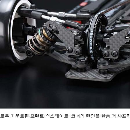
로우 마운트된 프런트 쇽스테이로, 코너의 턴인을 한층 더 샤프하