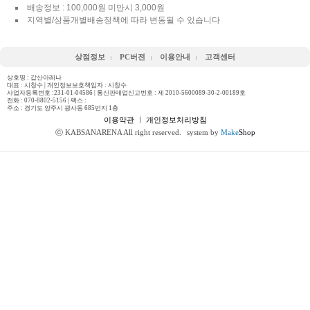
배송정보 : 100,000원 미만시 3,000원
지역별/상품개별배송정책에 따라 변동될 수 있습니다
상점정보
PC버젼
이용안내
고객센터
상호명 : 갑산아레나
대표 : 시창수 | 개인정보보호책임자 : 시창수
사업자등록번호 :231-01-04586 | 통신판매업신고번호 : 제 2010-5600089-30-2-00189호
전화 :
070-8802-5156
| 팩스 :
주소 : 경기도 양주시 광사동 685번지 1층
이용약관
ㅣ
개인정보처리방침
ⓒ KABSANARENA All right reserved.
system by
Make
Shop