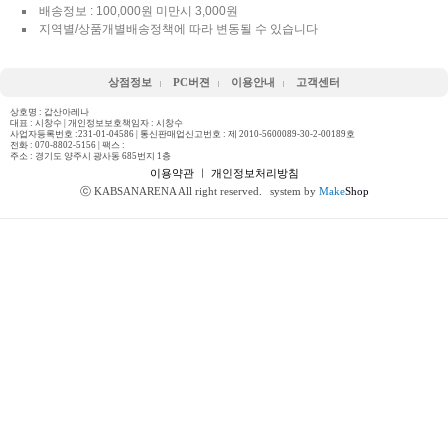
배송정보 : 100,000원 미만시 3,000원
지역별/상품개별배송정책에 따라 변동될 수 있습니다
상점정보
PC버젼
이용안내
고객센터
상호명 : 갑산아레나
대표 : 시창수 | 개인정보보호책임자 : 시창수
사업자등록번호 :231-01-04586 | 통신판매업신고번호 : 제 2010-5600089-30-2-00189호
전화 :
070-8802-5156
| 팩스 :
주소 : 경기도 양주시 광사동 685번지 1층
이용약관
ㅣ
개인정보처리방침
ⓒ KABSANARENA All right reserved.
system by
Make
Shop